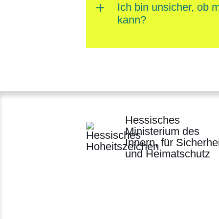
Ich bin unsicher, ob 
kann?
Hessisches
Ministerium des
Innern, für Sicherhei
und Heimatschutz